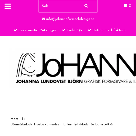
0
info@johannaformochdesign.se
Leveranstid 2-4 dagar
Frakt 59:-
Betala med faktura
Hem
›
1
›
Bönmålarbok Trosbekännelsen. Liten fyll-i-bok för barn 3-9 år