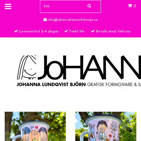
0
info@johannaformochdesign.se
Leveranstid 2-4 dagar
Frakt 59:-
Betala med faktura