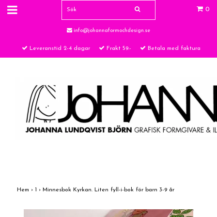
0
info@johannaformochdesign.se
Leveranstid 2-4 dagar
Frakt 59:-
Betala med faktura
Hem
›
1
›
Minnesbok Kyrkan. Liten fyll-i-bok för barn 3-9 år