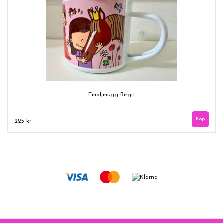
Emaljmugg Birgit
225 kr