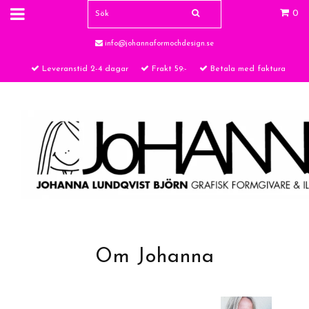
0
info@johannaformochdesign.se
Leveranstid 2-4 dagar
Frakt 59:-
Betala med faktura
Om Johanna