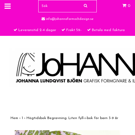
0
info@johannaformochdesign.se
Leveranstid 2-4 dagar
Frakt 59:-
Betala med faktura
Hem
›
1
›
Högtidsbok Begravning. Liten fyll-i-bok för barn 3-9 år