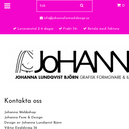
0
info@johannaformochdesign.se
Leveranstid 2-4 dagar
Frakt 59:-
Betala med faktura
Kontakta oss
Johanna Webbshop
Johanna Form & Design
Design av Johanna Lundqvist Björn
Viktor Ewaldsväg 36