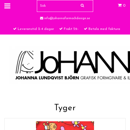
0
info@johannaformochdesign.se
Leveranstid 2-4 dagar
Frakt 59:-
Betala med faktura
Tyger