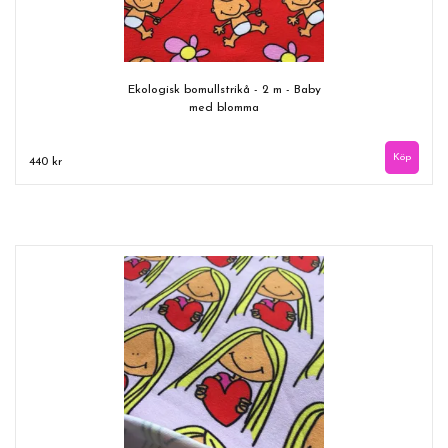
Ekologisk bomullstrikå - 2 m - Baby
med blomma
440 kr