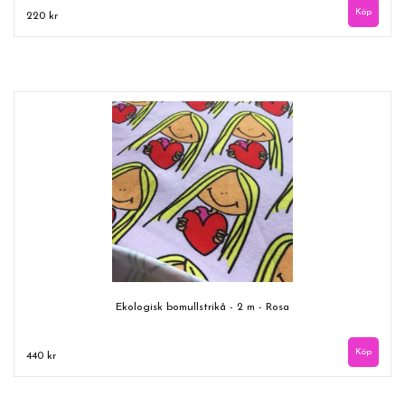
220 kr
Ekologisk bomullstrikå - 2 m - Rosa
440 kr