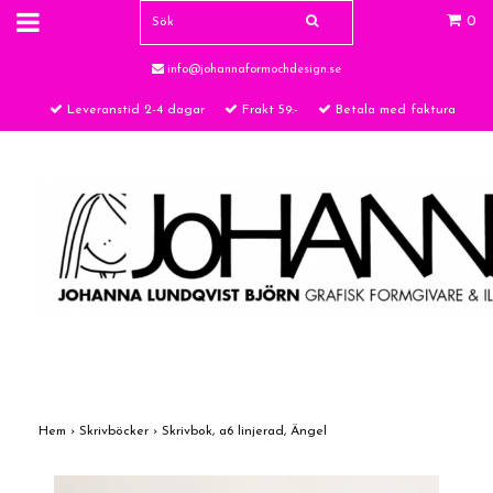
0
info@johannaformochdesign.se
Leveranstid 2-4 dagar
Frakt 59:-
Betala med faktura
Hem
›
Skrivböcker
›
Skrivbok, a6 linjerad, Ängel