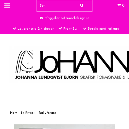
0
info@johannaformochdesign.se
Leveranstid 2-4 dagar
Frakt 59:-
Betala med faktura
Hem
›
1
›
Ritbok - Rallyförare