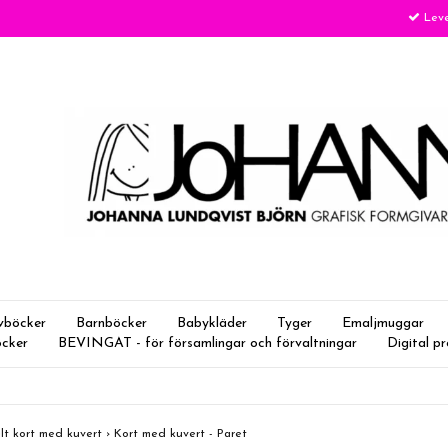
Leve
vböcker
Barnböcker
Babykläder
Tyger
Emaljmuggar
öcker
BEVINGAT - för församlingar och förvaltningar
Digital p
lt kort med kuvert
›
Kort med kuvert - Paret