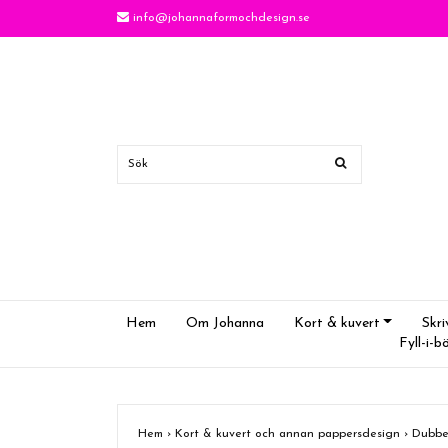
info@johannaformochdesign.se
Hem
Om Johanna
Kort & kuvert
Skri
Fyll-i-b
Hem
›
Kort & kuvert och annan pappersdesign
›
Dubbe