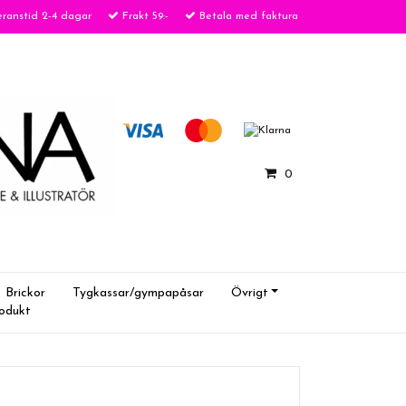
ranstid 2-4 dagar
Frakt 59:-
Betala med faktura
0
Brickor
Tygkassar/gympapåsar
Övrigt
rodukt