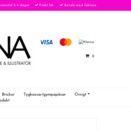
ranstid 2-4 dagar
Frakt 59:-
Betala med faktura
0
Brickor
Tygkassar/gympapåsar
Övrigt
rodukt