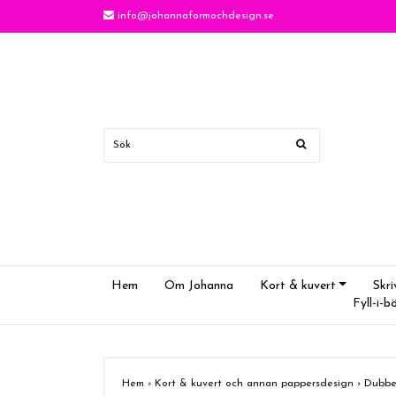
info@johannaformochdesign.se
Hem
Om Johanna
Kort & kuvert
Skri
Fyll-i-b
Hem
›
Kort & kuvert och annan pappersdesign
›
Dubbe