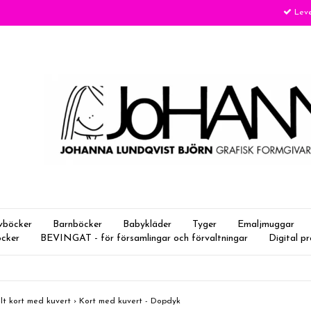
Leve
vböcker
Barnböcker
Babykläder
Tyger
Emaljmuggar
öcker
BEVINGAT - för församlingar och förvaltningar
Digital p
lt kort med kuvert
›
Kort med kuvert - Dopdyk