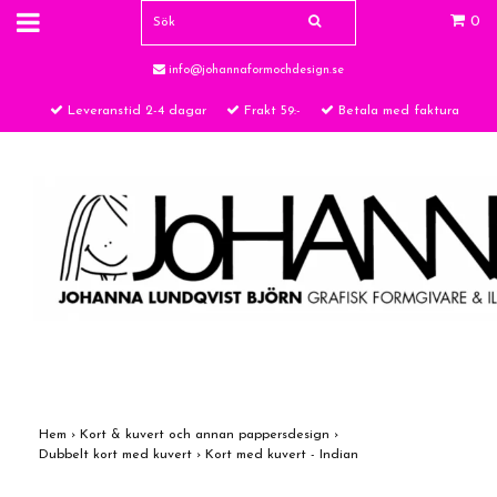
0
info@johannaformochdesign.se
Leveranstid 2-4 dagar
Frakt 59:-
Betala med faktura
Hem
›
Kort & kuvert och annan pappersdesign
›
Dubbelt kort med kuvert
›
Kort med kuvert - Indian