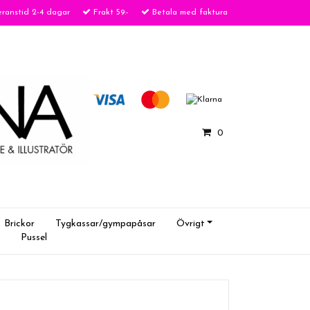
ranstid 2-4 dagar
Frakt 59:-
Betala med faktura
0
Brickor
Tygkassar/gympapåsar
Övrigt
Pussel