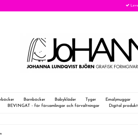
Leve
vböcker
Barnböcker
Babykläder
Tyger
Emaljmuggar
BEVINGAT - för församlingar och förvaltningar
Digital produkt
cm