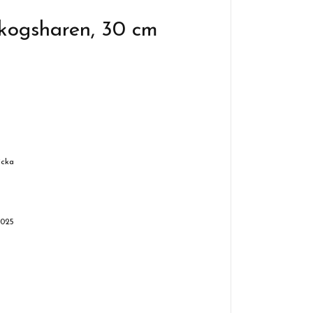
skogsharen, 30 cm
icka
2025