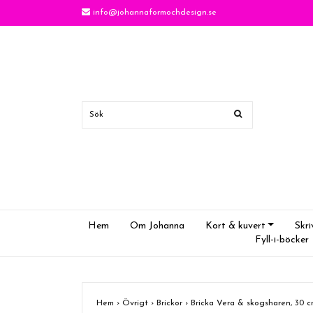
info@johannaformochdesign.se
Hem
Om Johanna
Kort & kuvert
Skri
Fyll-i-böcker
Hem
›
Övrigt
›
Brickor
›
Bricka Vera & skogsharen, 30 