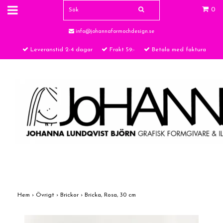
0
info@johannaformochdesign.se
Leveranstid 2-4 dagar
Frakt 59:-
Betala med faktura
Hem
›
Övrigt
›
Brickor
›
Bricka, Rosa, 30 cm