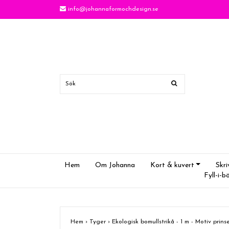
info@johannaformochdesign.se
Hem
Om Johanna
Kort & kuvert
Skri
Fyll-i-b
Hem
›
Tyger
›
Ekologisk bomullstrikå - 1 m - Motiv prin