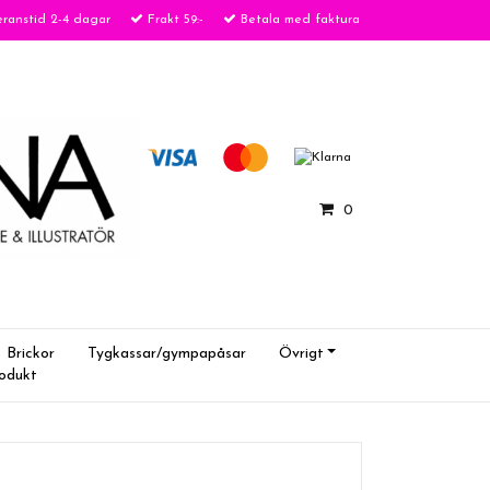
ranstid 2-4 dagar
Frakt 59:-
Betala med faktura
0
Brickor
Tygkassar/gympapåsar
Övrigt
rodukt