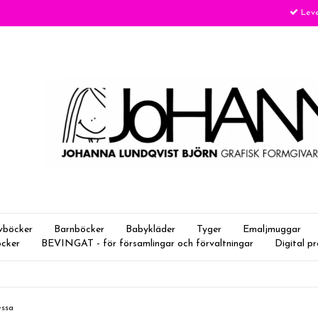
Leve
vböcker
Barnböcker
Babykläder
Tyger
Emaljmuggar
öcker
BEVINGAT - för församlingar och förvaltningar
Digital p
sessa