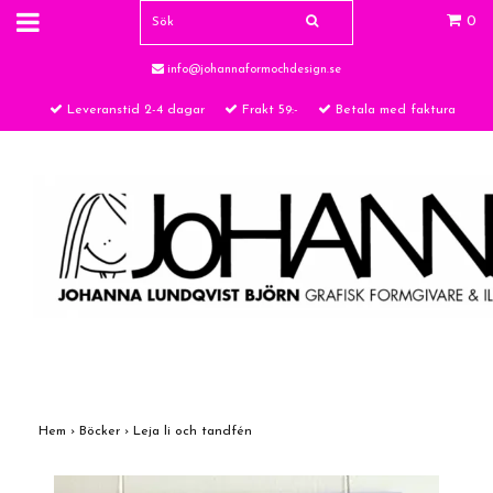
0
info@johannaformochdesign.se
Leveranstid 2-4 dagar
Frakt 59:-
Betala med faktura
Hem
›
Böcker
›
Leja li och tandfén