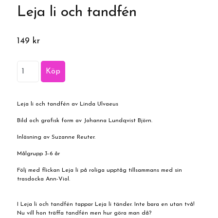
Leja li och tandfén
149 kr
Leja li och tandfén av Linda Ulvaeus
Bild och grafisk form av Johanna Lundqvist Björn.
Inläsning av Suzanne Reuter.
Målgrupp 3-6 år
Följ med flickan Leja li på roliga upptåg tillsammans med sin
trasdocka Ann-Viol.
I Leja li och tandfén tappar Leja li tänder. Inte bara en utan två!
Nu vill hon träffa tandfén men hur göra man då?