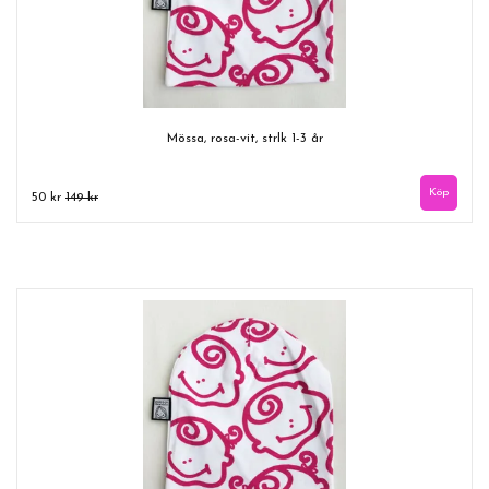
Mössa, rosa-vit, strlk 1-3 år
50 kr
149 kr