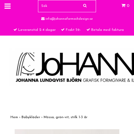
0
info@johannaformochdesign.se
Leveranstid 2-4 dagar
Frakt 59:-
Betala med faktura
Hem
›
Babykläder
›
Mössa, grön-vit, strlk 1-3 år