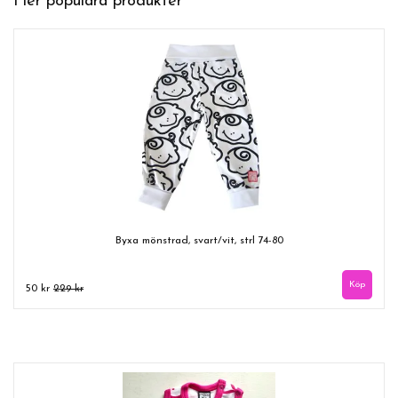
Fler populära produkter
Byxa mönstrad, svart/vit, strl 74-80
50 kr
229 kr