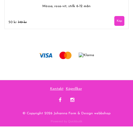
Mössa, rosa-vit, strlk 6-12 mån
50 kr
149 kr
Kontakt
Köpvillkor
© Copyright 2026 Johanna Form & Design webbshop
Powered by Quickbutik