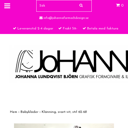
0
info@johannaformochdesign.se
Leveranstid 2-4 dagar
Frakt 59:-
Betala med faktura
Hem
›
Babykläder
›
Klänning, svart-vit, strl 62-68