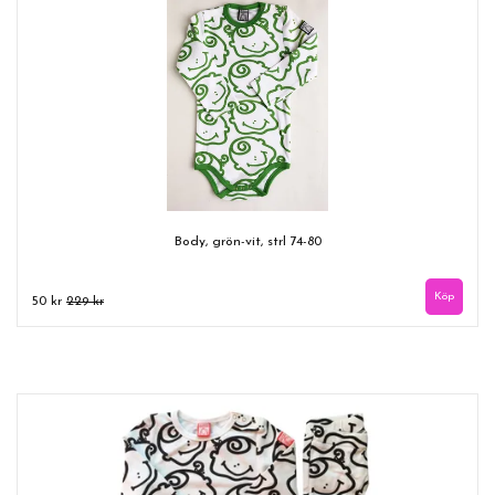
Body, grön-vit, strl 74-80
50 kr
229 kr