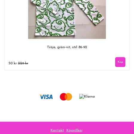
Tröja, grön-vit, strl 86-92
50 kr
229 kr
Kontakt
Köpvillkor