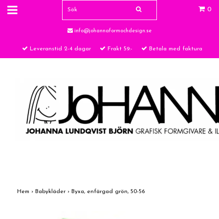
0
info@johannaformochdesign.se
Leveranstid 2-4 dagar
Frakt 59:-
Betala med faktura
Hem
›
Babykläder
›
Byxa, enfärgad grön, 50-56