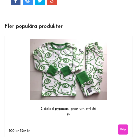
Fler populära produkter
2-delad pyjamas, grön-vit, strl 86-
92
100 kr
329 kr