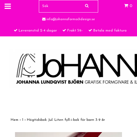
0
info@johannaformochdesign.se
Leveranstid 2-4 dagar
Frakt 59:-
Betala med faktura
Hem
›
1
›
Högtidsbok Jul. Liten fyll-i-bok för barn 3-9 år